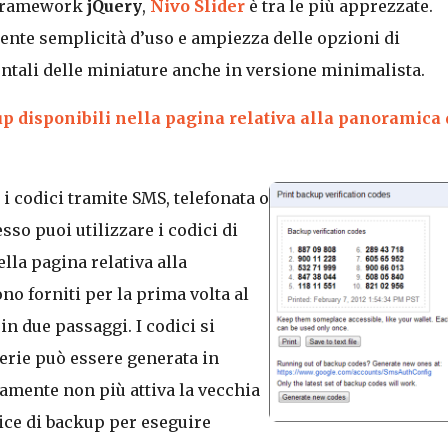
l framework
jQuery
,
Nivo Slider
è tra le più apprezzate.
mente semplicità d’uso e ampiezza delle opzioni di
tali delle miniature anche in versione minimalista.
up disponibili nella pagina relativa alla panoramica 
e i codici tramite SMS, telefonata o
esso puoi utilizzare i codici di
lla pagina relativa alla
o forniti per la prima volta al
in due passaggi. I codici si
serie può essere generata in
mente non più attiva la vecchia
dice di backup per eseguire