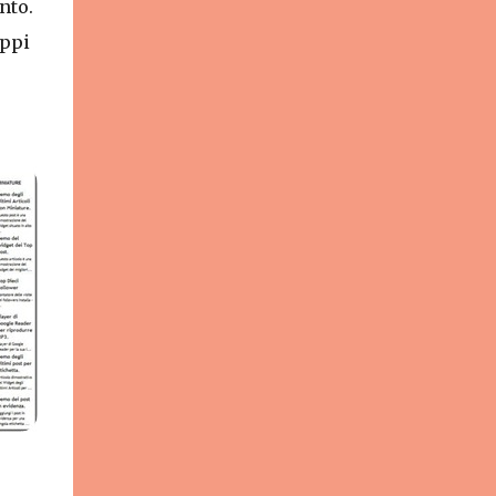
nto.
uppi