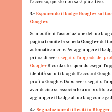
l'accesso, questo non sarà più attivo.
3.-
Esponendo il badge Google+ sul tuo b
Google+.
Se modifichi l'associazione del tuo blog
pagina tramite la scheda
Google+
del tu
automaticamente.Per aggiungere il badge 
prima di aver
eseguito l'upgrade del prof
Google+
.Ricorda ch e quando esegui l'up
identità su tutti blog dell'account Googl
profilo Google+. Dopo aver eseguito l'up
aver deciso se associarlo a un profilo o
aggiungere il badge al tuo blog come gad
4.-
Segnalazione di illeciti in Blogger.