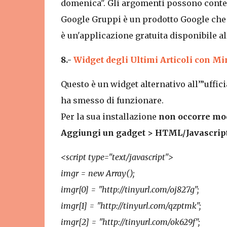
domenica". Gli argomenti possono cont
Google Gruppi è un prodotto Google che 
è un'applicazione gratuita disponibile al
8.-
Widget degli Ultimi Articoli con Mi
Questo è un widget alternativo all’”uffici
ha smesso di funzionare.
Per la sua installazione
non occorre mod
Aggiungi un gadget > HTML/Javascrip
<script type="text/javascript">
imgr = new Array();
imgr[0] = "http://tinyurl.com/oj827g";
imgr[1] = "http://tinyurl.com/qzptmk";
imgr[2] = "http://tinyurl.com/ok629f";