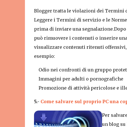
Blogger tratta le violazioni dei Termini 
Leggere i Termini di servizio e le Norme
prima di inviare una segnalazione.Dopo u
può rimuovere i contenuti o inserire una
visualizzare contenuti ritenuti offensivi
esempio:
Odio nei confronti di un gruppo protet
Immagini per adulti o pornografiche
Promozione di attività pericolose e ill
5.-
Come salvare sul proprio PC una copi
Per salvar
un blog su