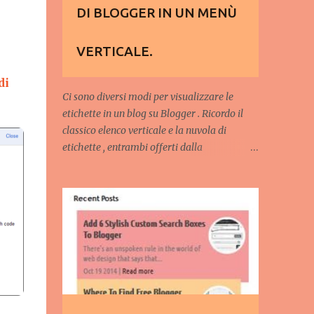
DI BLOGGER IN UN MENÙ
VERTICALE.
di
Ci sono diversi modi per visualizzare le
etichette in un blog su Blogger . Ricordo il
classico elenco verticale e la nuvola di
etichette , entrambi offerti dalla
piattaforma. C'è anche il widget Blogumus
che è le mostra animate e che si muovono al
passaggio del mouse ma che ha il difetto di
non funzionare con tutti i modelli . In un
singolo blog possiamo inserire anche più di
un widget di etichette . In questo caso i
gadget saranno univocamente individuati
dal loro numero di ordine (Labels1, Labels2,
ecc). Vediamo come realizzare un menù