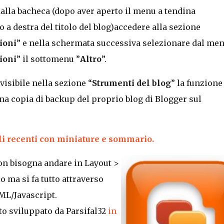
dalla bacheca (dopo aver aperto il menu a tendina
 a destra del titolo del blog)accedere alla sezione
ioni
” e nella schermata successiva selezionare dal me
ioni
” il sottomenu ”
Altro
”.
visibile nella sezione “
Strumenti del blog
” la funzione
na copia di backup del proprio blog di Blogger sul
oli recenti con miniature e sommario.
non bisogna andare in Layout >
 ma si fa tutto attraverso
ML/Javascript.
ato sviluppato da Parsifal32
in