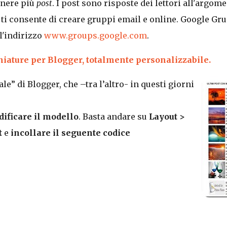
enere più
post
. I post sono risposte dei lettori all'argome
ti consente di creare gruppi email e online. Google Gr
l'indirizzo
www.groups.google.com
.
niature per Blogger, totalmente personalizzabile.
ale” di Blogger, che –tra l’altro- in questi giorni
ificare il modello
. Basta andare su
Layout >
t
e
incollare il seguente codice