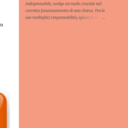
indispensabile, svolge un ruolo cruciale nel
corretto funzionamento di una chiesa. Tra le
sue molteplici responsabilità, spicca la cura e
nu
l'ordine della sacrestia, un luogo sacro dove
vengono custoditi paramenti liturgici,
oggetti sacri e tutto il necessario per la
celebrazione delle messe e degli altri riti
religiosi. Un sagrestano efficiente è colui che,
con dedizione e precisione, garantisce che
ogni cosa sia al suo posto, pronta per essere
utilizzata al momento opportuno. Questo
articolo esplorerà in dettaglio le mansioni
del sagrestano, l'importanza del suo ruolo e
le migliori pratiche per mantenere la
sacrestia in perfetto ordine. L'importanza
della sacrestia: un cuore pulsante della
chiesa La sacrestia è molto più di un
semplice ripostiglio. È il cuore pulsante della
chiesa, il luogo dove si preparano le