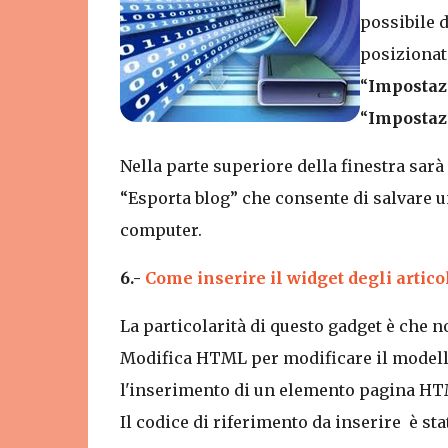
possibile 
posizionato
“
Impostaz
“
Impostaz
Nella parte superiore della finestra sarà 
“Esporta blog” che consente di salvare u
computer.
6.-
Come inserire il widget degli artic
La particolarità di questo gadget è che 
Modifica HTML per modificare il modello
l'inserimento di un elemento pagina HT
Il codice di riferimento da inserire è st