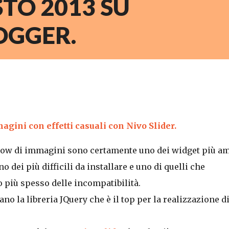
TO 2013 SU
OGGER.
gini con effetti casuali con Nivo Slider.
how di immagini sono certamente uno dei widget più am
o dei più difficili da installare e uno di quelli che
 più spesso delle incompatibilità.
no la libreria JQuery che è il top per la realizzazione d