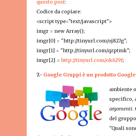
questo post
:
Codice da copiare:
<script type="text/javascript">
imgr = new Array();
imgr[0] = "http://tinyurl.com/oj827g";
imgr[1] = "http://tinyurl.com/qzptmk";
imgr[2] =
http://tinyurl.com/ok629f
;
7.-
Google Gruppi è un prodotto Google 
ambiente on
specifico, 
argomenti
.
del gruppo
"Quali sono