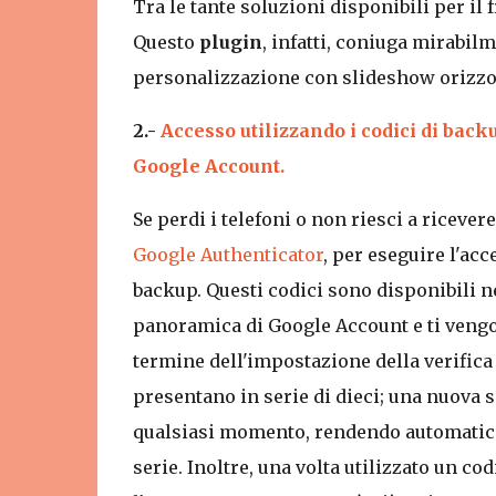
Tra le tante soluzioni disponibili per i
Questo
plugin
, infatti, coniuga mirabil
personalizzazione con slideshow orizzon
2.-
Accesso utilizzando i codici di back
Google Account.
Se perdi i telefoni o non riesci a ricever
Google Authenticator
, per eseguire l'acc
backup. Questi codici sono disponibili ne
panoramica di Google Account e ti vengon
termine dell'impostazione della verifica 
presentano in serie di dieci; una nuova 
qualsiasi momento, rendendo automatica
serie. Inoltre, una volta utilizzato un co