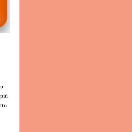
celebrazioni liturgiche, dove i sacerdoti si
rivestono dei paramenti sacri e dove
vengono conservati gli oggetti utilizza...
to
 più
tto
e