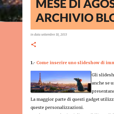
MESE DI AGOS
ARCHIVIO BL
in data
settembre 18, 2013
1.-
Come inserire uno slideshow di imma
Gli slides
anche se un
presentano
La maggior parte di questi gadget utilizza
queste personalizzazioni.